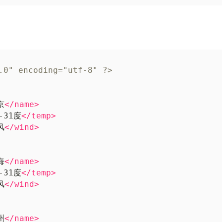
.0" encoding="utf-8" ?>
京
</name>
-31度
</temp>
风
</wind>
海
</name>
-31度
</temp>
风
</wind>
州
</name>