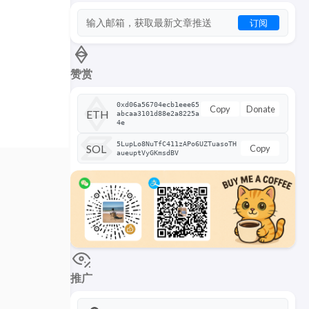
订阅
赞赏
0xd06a56704ecb1eee65
Copy
Donate
ETH
abcaa3101d88e2a8225a
4e
5LupLo8NuTfC411zAPo6UZTuasoTH
SOL
Copy
aueuptVyGKmsdBV
推广