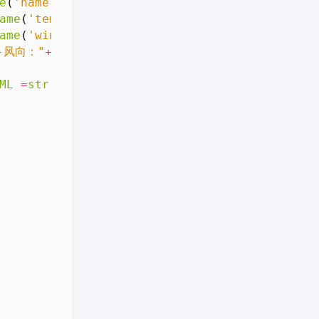
e
(
'name'
)[
0
].
firstChild
.
nodeValue
;
ame
(
'temp'
)[
0
].
firstChild
.
nodeValue
;
ame
(
'wind'
)[
0
].
firstChild
.
nodeValue
;
--风向："
+
wind
+
"<br/>"
;
ML
=
str
;