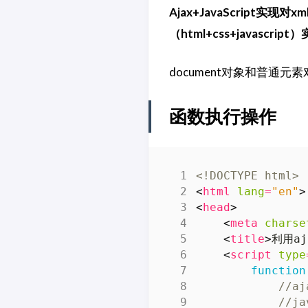
Ajax+JavaScript
（html+css+javasc
document对象和普通元素对
函数执行操作
<!DOCTYPE html>
<
html
lang
=
"en"
>
<
head
>
<
meta
charse
<
title
>
利用aj
<
script
type
function