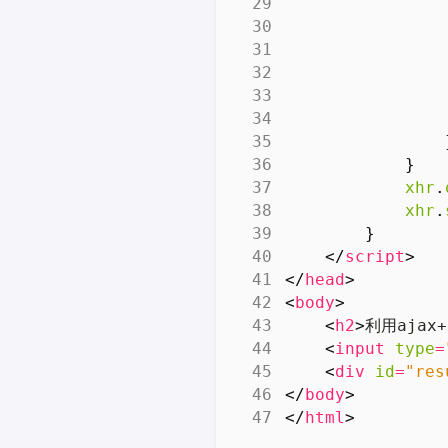
}
xhr
.
xhr
.
}
</
script
>
</
head
>
<
body
>
<
h2
>
利用ajax
<
input
type
=
<
div
id
=
"res
</
body
>
</
html
>