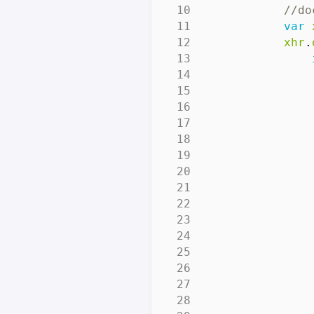
var
xhr
.
                