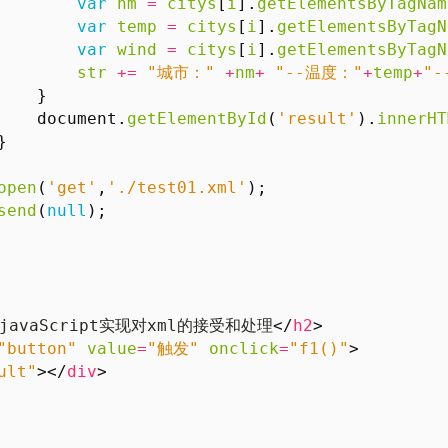
var
nm
=
citys
[
i
].
getElementsByTagNam
var
temp
=
citys
[
i
].
getElementsByTagN
var
wind
=
citys
[
i
].
getElementsByTagN
str
+=
"城市："
+
nm
+
"--温度："
+
temp
+
"
}
document
.
getElementById
(
'result'
).
innerHT
}
open
(
'get'
,
'./test01.xml'
);
send
(
null
);
+javaScript实现对xml的接受和处理
</
h2
>
"button"
value
=
"触发"
onclick
=
"f1()"
>
ult"
></
div
>