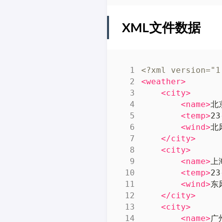
XML文件数据
<?xml version="1
<weather>
<city>
<name>
北
<temp>
23
<wind>
北
</city>
<city>
<name>
上
<temp>
23
<wind>
东
</city>
<city>
<name>
广