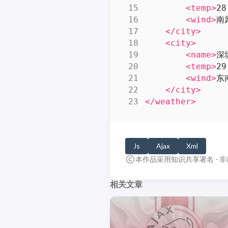
<temp>
28
<wind>
南
</city>
<city>
<name>
深
<temp>
29
<wind>
东
</city>
</weather>
Js
Ajax
Xml
本作品采用知识共享署名 - 非
相关文章