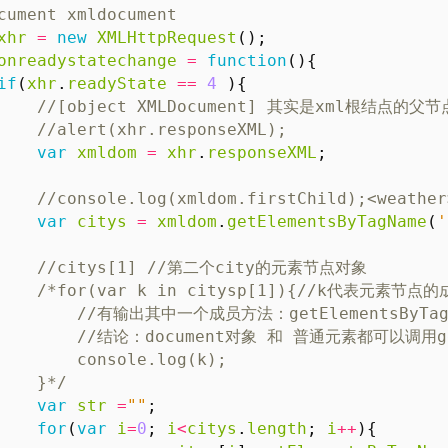
xhr
=
new
XMLHttpRequest
();
onreadystatechange
=
function
(){
if
(
xhr
.
readyState
==
4
){
var
xmldom
=
xhr
.
responseXML
;
var
citys
=
xmldom
.
getElementsByTagName
(
'
    }*/
var
str
=
""
;
for
(
var
i
=
0
;
i
<
citys
.
length
;
i
++
){