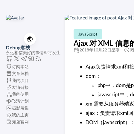
JavaScript
🌏
Ajax 对 XML 
Debug客栈
2018年10月22日星期一
阅
永远相信美好的事情即将发生
Ajax负责请求xml和
订阅本站
文章归档
dom：
我的项目
php中，dom是
友情链接
javascript中
我的使用
飞湾计划
xml需要从服务器端返回
摄影展集
ajax：负责请求xml
我的主页
知盈官网
DOM（javascrip