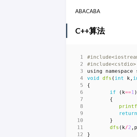
ABACABA
C++算法
#include
<iostrea
#include
<cstdio>
using
namespace
void
dfs
(
int
k
,
i
{
if
(
k
==
1
{
print
retur
}
dfs
(
k
/
2
,
}