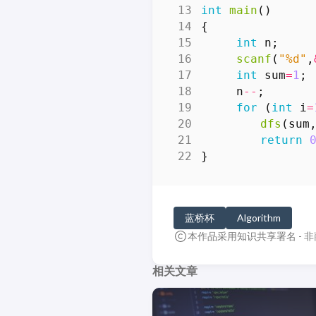
int
main
()
{
int
n
;
scanf
(
"%d"
,
int
sum
=
1
;
n
--
;
for
(
int
i
=
dfs
(
sum
return
}
蓝桥杯
Algorithm
本作品采用知识共享署名 - 非
相关文章