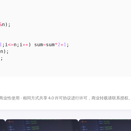
&
n
);
1
;
i
<=
n
;
i
++
)
sum
=
sum
*
2
+
1
;
,
n
);
0
;
商业性使用 - 相同方式共享 4.0 许可协议进行许可，商业转载请联系授权