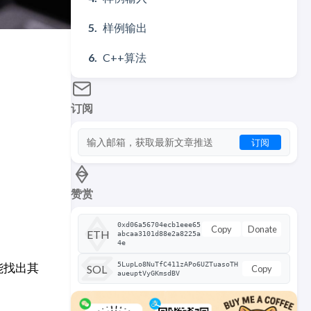
样例输出
C++算法
订阅
订阅
赞赏
0xd06a56704ecb1eee65
Copy
Donate
ETH
abcaa3101d88e2a8225a
4e
你能找出其
5LupLo8NuTfC411zAPo6UZTuasoTH
SOL
Copy
aueuptVyGKmsdBV