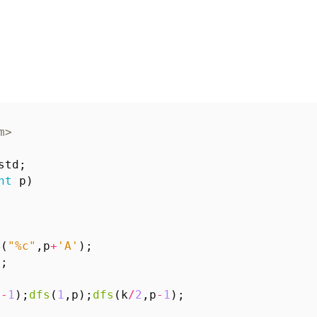
m>
std
;
nt
p
)
)
f
(
"%c"
,
p
+
'A'
);
n
;
p
-
1
);
dfs
(
1
,
p
);
dfs
(
k
/
2
,
p
-
1
);