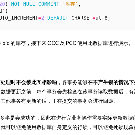
20
)
NOT
NULL
COMMENT
'库存'
,
d
`
)
UTO_INCREMENT
=
2
DEFAULT
CHARSET
=
utf8
;
oid 的库存，接下来 OCC 及 PCC 使用此数据库进行演示。
在处理时不会彼此互相影响
，各事务能够
在不产生锁的情况下
交数据更新之前，每个事务会先检查在该事务读取数据后，有
果其他事务有更新的话，正在提交的事务会进行回滚。
户多半是会成功的，因此在进行完业务操作需要实际更新数据
样就可以避免使用数据库自身定义的行锁，可以避免死锁现象