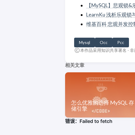
【MySQL】悲观锁&
LearnKu 浅析乐观
维基百科 悲观并发控制
Mysql
Occ
Pcc
本作品采用知识共享署名 - 非
相关文章
怎么优雅的选择 MySQL 存
储引擎