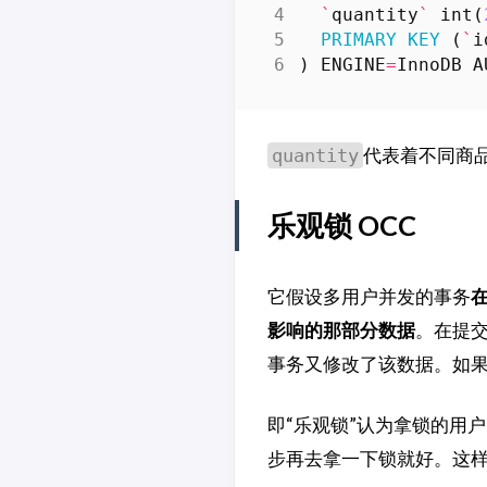
`
quantity
`
int
(
PRIMARY
KEY
(
`
i
)
ENGINE
=
InnoDB
A
代表着不同商品 
quantity
乐观锁 OCC
它假设多用户并发的事务
影响的那部分数据
。在提
事务又修改了该数据。如
即“乐观锁”认为拿锁的用
步再去拿一下锁就好。这