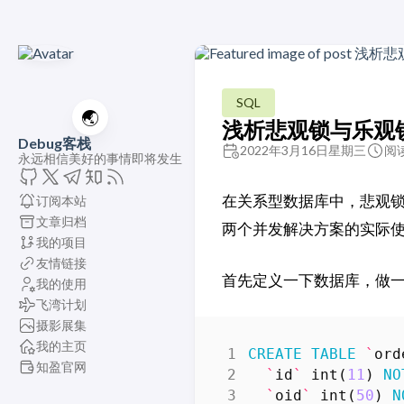
SQL
🌏
浅析悲观锁与乐观
Debug客栈
2022年3月16日星期三
阅读
永远相信美好的事情即将发生
在关系型数据库中，悲观
订阅本站
文章归档
两个并发解决方案的实际
我的项目
友情链接
首先定义一下数据库，做
我的使用
飞湾计划
摄影展集
我的主页
CREATE
TABLE
`
ord
知盈官网
`
id
`
int
(
11
)
NO
`
oid
`
int
(
50
)
N