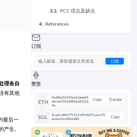
PCC 优点及缺点
References
订阅
订阅
处理各自
赞赏
没有其他
0xd06a56704ecb1eee65
Copy
Donate
ETH
abcaa3101d88e2a8225a
4e
5LupLo8NuTfC411zAPo6UZTuasoTH
SOL
Copy
的最后一
aueuptVyGKmsdBV
的产生。