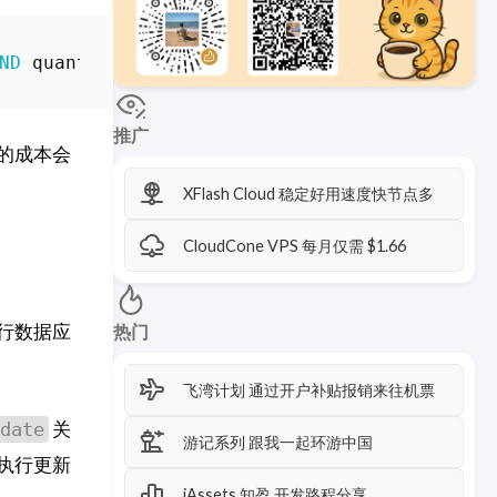
ND
quantity
-
1
>
0
;
推广
的成本会
XFlash Cloud 稳定好用速度快节点多
CloudCone VPS 每月仅需 $1.66
行数据应
热门
飞湾计划 通过开户补贴报销来往机票
关
date
游记系列 跟我一起环游中国
执行更新
iAssets 知盈 开发路程分享