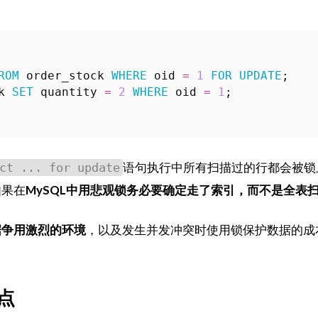
ROM
order_stock
WHERE
oid
=
1
FOR
UPDATE
;
k
SET
quantity
=
2
WHERE
oid
=
1
;
语句执行中所有扫描过的行都会被锁
ct ... for update
如果在
MySQL中用悲观锁务必要确定走了索引，而不是全表
据争用激烈的环境
，以及发生并发冲突时使用锁保护数据的成
。
缺点