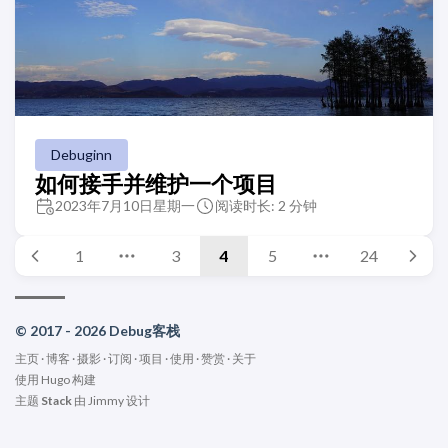
Debuginn
如何接手并维护一个项目
2023年7月10日星期一
阅读时长: 2 分钟
1
3
4
5
24
© 2017 - 2026 Debug客栈
主页
·
博客
·
摄影
·
订阅
·
项目
·
使用
·
赞赏
·
关于
使用
Hugo
构建
主题
Stack
由
Jimmy
设计