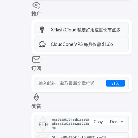
推广
XFlash Cloud 稳定好用速度快节点多
CloudCone VPS 每月仅需 $1.66
订阅
订阅
赞赏
0xd06a56704ecb1eee65
Copy
Donate
ETH
abcaa3101d88e2a8225a
4e
5LupLo8NuTfC411zAPo6UZTuasoTH