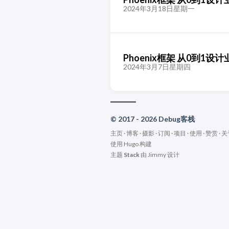
2024年3月18日星期一
Phoenix框架 从0到
2024年3月7日星期四
© 2017 - 2026 Debug客栈
主页
·
博客
·
摄影
·
订阅
·
项目
·
使用
·
赞赏
·
关
使用
Hugo
构建
主题
Stack
由
Jimmy
设计