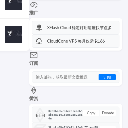
推广
XFlash Cloud 稳定好用速度快节点多
CloudCone VPS 每月仅需 $1.66
订阅
订阅
赞赏
0xd06a56704ecb1eee65
Copy
Donate
ETH
abcaa3101d88e2a8225a
4e
5LupLo8NuTfC411zAPo6UZTuasoTH