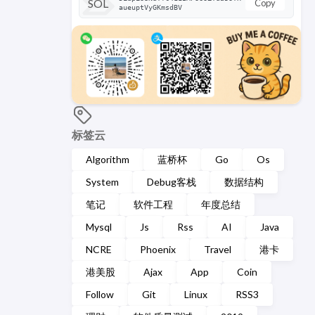
SOL
Copy
aueuptVyGKmsdBV
标签云
Algorithm
蓝桥杯
Go
Os
System
Debug客栈
数据结构
笔记
软件工程
年度总结
Mysql
Js
Rss
AI
Java
NCRE
Phoenix
Travel
港卡
港美股
Ajax
App
Coin
Follow
Git
Linux
RSS3