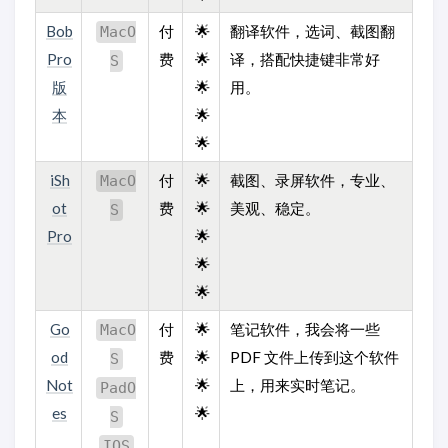
Bob
付
🌟
翻译软件，选词、截图翻
MacO
Pro
费
🌟
译，搭配快捷键非常好
S
版
🌟
用。
本
🌟
🌟
iSh
付
🌟
截图、录屏软件，专业、
MacO
ot
费
🌟
美观、稳定。
S
Pro
🌟
🌟
🌟
Go
付
🌟
笔记软件，我会将一些
MacO
od
费
🌟
PDF 文件上传到这个软件
S
Not
🌟
上，用来实时笔记。
PadO
es
🌟
S
IOS