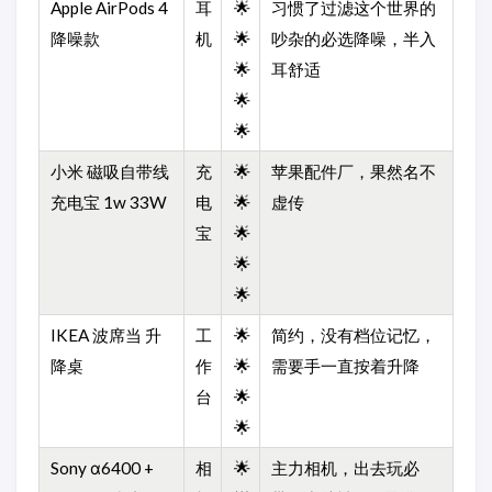
Apple AirPods 4
耳
🌟
习惯了过滤这个世界的
降噪款
机
🌟
吵杂的必选降噪，半入
🌟
耳舒适
🌟
🌟
小米 磁吸自带线
充
🌟
苹果配件厂，果然名不
充电宝 1w 33W
电
🌟
虚传
宝
🌟
🌟
🌟
IKEA 波席当 升
工
🌟
简约，没有档位记忆，
降桌
作
🌟
需要手一直按着升降
台
🌟
🌟
Sony α6400 +
相
🌟
主力相机，出去玩必