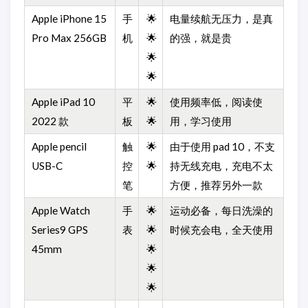
Apple iPhone 15
手
🌟
电量续航无压力，是真
Pro Max 256GB
机
🌟
的强，就是贵
🌟
🌟
Apple iPad 10
平
🌟
使用频率低，阅读使
2022 款
板
🌟
用，学习使用
Apple pencil
触
🌟
由于使用 pad 10，不支
USB-C
控
🌟
持无线充电，充电不太
笔
方便，推荐另外一款
Apple Watch
手
🌟
运动必备，每日洗澡的
Series9 GPS
表
🌟
时候充会电，全天使用
45mm
🌟
🌟
🌟