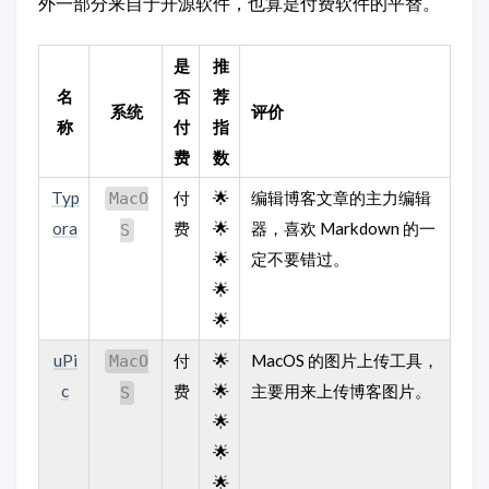
外一部分来自于开源软件，也算是付费软件的平替。
是
推
名
否
荐
系统
评价
称
付
指
费
数
Typ
付
🌟
编辑博客文章的主力编辑
MacO
ora
费
🌟
器，喜欢 Markdown 的一
S
🌟
定不要错过。
🌟
🌟
uPi
付
🌟
MacOS 的图片上传工具，
MacO
c
费
🌟
主要用来上传博客图片。
S
🌟
🌟
🌟