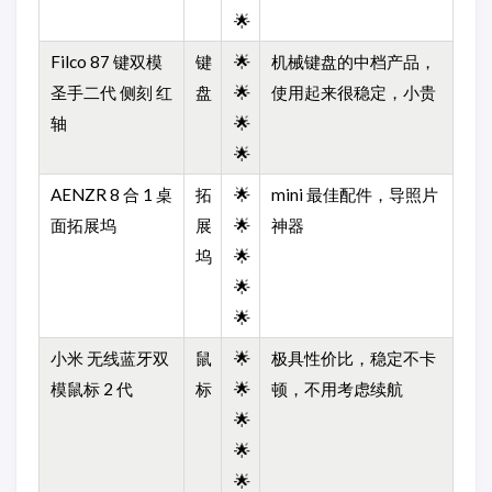
🌟
Filco 87 键双模
键
🌟
机械键盘的中档产品，
圣手二代 侧刻 红
盘
🌟
使用起来很稳定，小贵
轴
🌟
🌟
AENZR 8 合 1 桌
拓
🌟
mini 最佳配件，导照片
面拓展坞
展
🌟
神器
坞
🌟
🌟
🌟
小米 无线蓝牙双
鼠
🌟
极具性价比，稳定不卡
模鼠标 2 代
标
🌟
顿，不用考虑续航
🌟
🌟
🌟