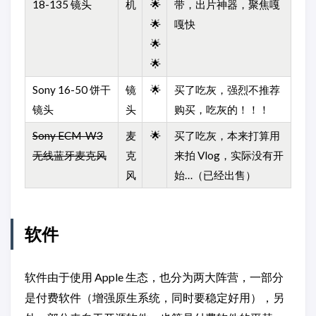
18-135 镜头
机
🌟
带，出片神器，聚焦嘎
🌟
嘎快
🌟
🌟
Sony 16-50 饼干
镜
🌟
买了吃灰，强烈不推荐
镜头
头
购买，吃灰的！！！
Sony ECM-W3
麦
🌟
买了吃灰，本来打算用
无线蓝牙麦克风
克
来拍 Vlog，实际没有开
风
始…（已经出售）
软件
软件由于使用 Apple 生态，也分为两大阵营，一部分
是付费软件（增强原生系统，同时要稳定好用），另