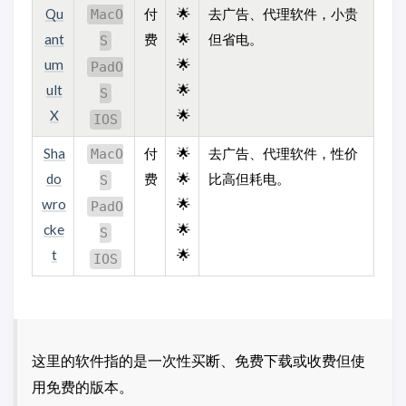
Qu
付
🌟
去广告、代理软件，小贵
MacO
ant
费
🌟
但省电。
S
um
🌟
PadO
ult
🌟
S
X
🌟
IOS
Sha
付
🌟
去广告、代理软件，性价
MacO
do
费
🌟
比高但耗电。
S
wro
🌟
PadO
cke
🌟
S
t
🌟
IOS
这里的软件指的是一次性买断、免费下载或收费但使
用免费的版本。