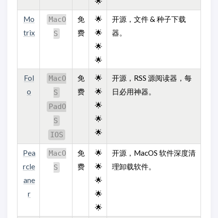
🌟
Mo
免
🌟
开源，文件 & 种子下载
MacO
trix
费
🌟
器。
S
🌟
🌟
Fol
免
🌟
开源，RSS 源阅读器，每
MacO
o
费
🌟
日必用神器。
S
🌟
PadO
🌟
S
🌟
IOS
Pea
免
🌟
开源，MacOS 软件深度清
MacO
rcle
费
🌟
理卸载软件。
S
ane
🌟
r
🌟
🌟