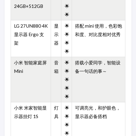
24GB+512GB
🌟
🌟
LG 27UN880 4K
显
🌟
搭配 mini 使用，色彩饱
显示器 Ergo 支
示
🌟
和度、对比度相对优秀
架
器
🌟
🌟
小米 智能家庭屏
音
🌟
搭载小爱同学，智能设
Mini
箱
🌟
备一句话的事～
🌟
🌟
🌟
小米 米家智能显
灯
🌟
可调亮光，和护眼色，
示器挂灯 1S
具
🌟
显示器必备搭档
🌟
🌟