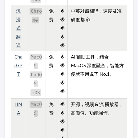
沉
免
🌟
中英对照翻译，速度及准
Chro
浸
费
🌟
确度都 👍
me
式
🌟
翻
🌟
译
🌟
Cha
免
🌟
AI 辅助工具，结合
MacO
tGP
费
🌟
MacOS 深度融合，智能方
S
T
🌟
便就不用说了 No.1。
PadO
🌟
S
🌟
IOS
IIN
免
🌟
开源，视频 & 流 播放器，
MacO
A
费
🌟
高颜值、功能强悍。
S
🌟
🌟